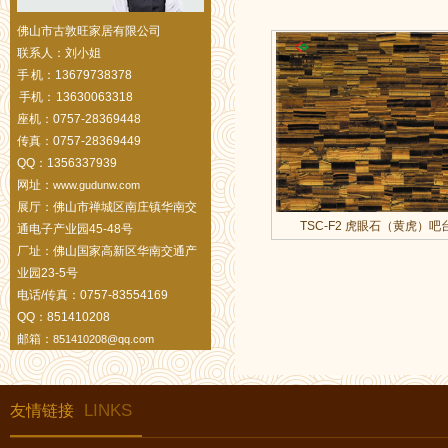
佛山市古敦旺家居有限公司
联系人：刘小姐
手 机：13679738378
手机： 13630063318
座机：0757-28369448
传真：0757-28369449
QQ：1356337939
网址：
www.gudunw.com
展厅：佛山市禅城区南庄镇华南交
TSC-F2 虎眼石（黄虎）吧
通电子产业园45-48号
厂址：佛山国家高新区华南交通产
业园23-5号
电话/传真：0757-83554169
QQ：851410208
邮箱：
851410208@qq.com
LINKS
友情链接