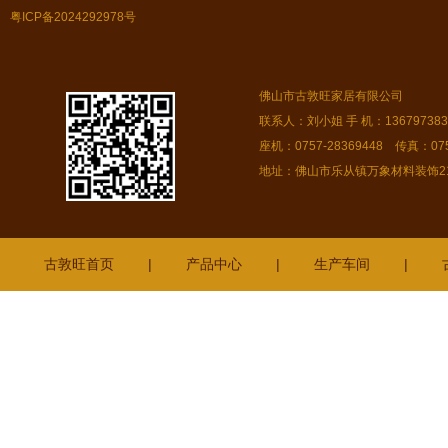
粤ICP备2024292978号
佛山市古敦旺家居有限公司
联系人：刘小姐 手 机：13679738378
座机：0757-28369448 传真：075
地址：佛山市乐从镇万象材料装饰216
古敦旺首页
|
产品中心
|
生产车间
|
惠东
鹤山
丰顺
樟木头
禅城
江城
龙门
沙溪
翁源
乳源
罗定
湛江
始兴
海珠
北海
信宜
东凤
绵阳
桂林
增城
曲江
沙田
长安
望牛墩