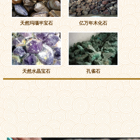
天然玛瑙半宝石
亿万年木化石
天然水晶宝石
孔雀石