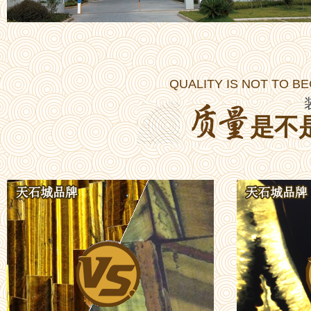
QUALITY IS NOT TO B
是不