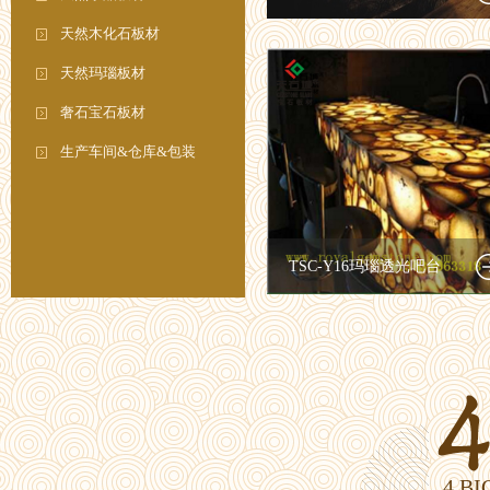
天然木化石板材
天然玛瑙板材
奢石宝石板材
生产车间&仓库&包装
TSC-Y16玛瑙透光吧台
4 B