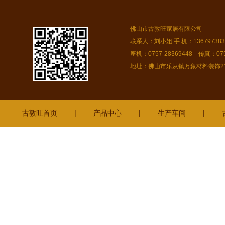
佛山市古敦旺家居有限公司
联系人：刘小姐 手 机：13679738378
座机：0757-28369448 传真：075
地址：佛山市乐从镇万象材料装饰216
古敦旺首页
|
产品中心
|
生产车间
|
梅江
普宁
广州
潮南
郁南
百色
梅县
南海
攀枝花
遂宁
广东揭阳
虎门
绵阳
惠
广东韶关
新会
四会
巴中
鹤山
番禺
横栏
福田
成都
雷州
遂溪
陆河