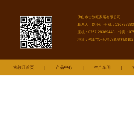
佛山市古敦旺家居有限公司
联系人：刘小姐 手 机：13679738378
座机：0757-28369448 传真：075
地址：佛山市乐从镇万象材料装饰216
古敦旺首页
|
产品中心
|
生产车间
|
番禺
古镇
罗湖
江门
坦洲
惠阳
花都
南宁
神湾
石碣
三水
惠来
板芙
成都
化
潮阳
阜沙
乐山
开平
金平
罗定
黄圃
东莞
肇庆
佛山