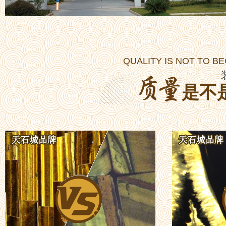
QUALITY IS NOT TO B
是不