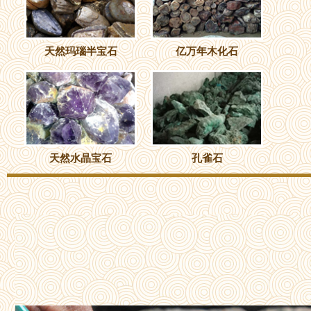
天然玛瑙半宝石
亿万年木化石
天然水晶宝石
孔雀石