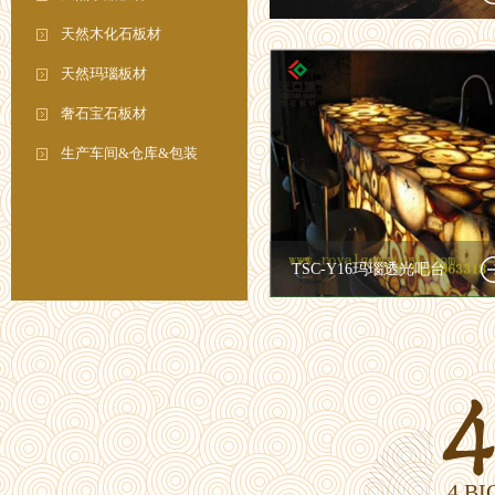
天然木化石板材
天然玛瑙板材
奢石宝石板材
生产车间&仓库&包装
TSC-Y16玛瑙透光吧台
4 B