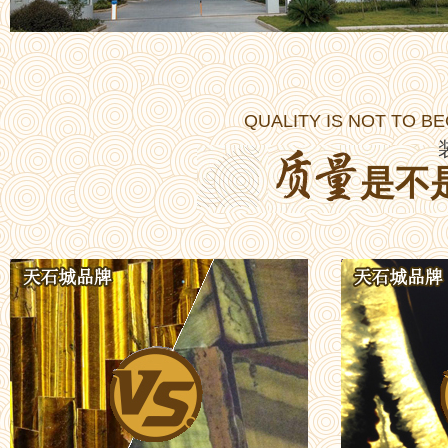
QUALITY IS NOT TO B
是不