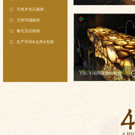
天然木化石板材
天然玛瑙板材
奢石宝石板材
生产车间&仓库&包装
TSC-Y16玛瑙透光吧台
4 B