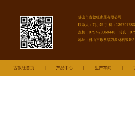
佛山市古敦旺家居有限公司
联系人：刘小姐 手 机：13679738378
座机：0757-28369448 传真：075
地址：佛山市乐从镇万象材料装饰216
古敦旺首页
|
产品中心
|
生产车间
|
连州
广元
阳江
陆丰
宜宾
佛山
揭东
电白
贵阳
遵义
高要
香洲
资阳
光明
港
南朗
雅安
恩平
花都
南头
南山
绵阳
吴川
徐闻
陆丰