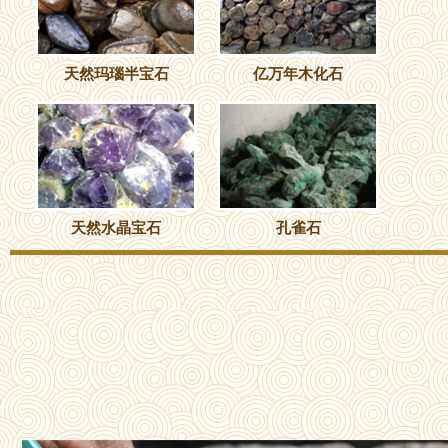
天然玛瑙半宝石
亿万年木化石
天然水晶宝石
孔雀石