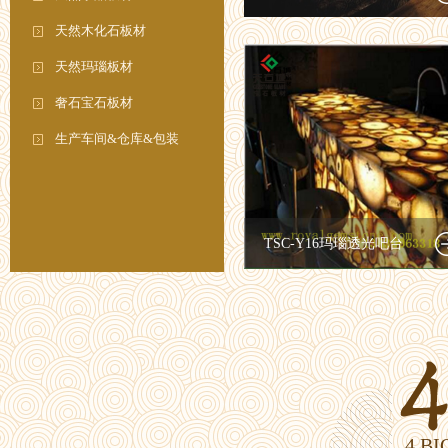
天然木化石板材
天然玛瑙板材
奢石宝石板材
生产车间&仓库&包装
TSC-Y16玛瑙透光吧台
4 B