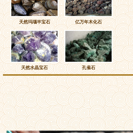
天然玛瑙半宝石
亿万年木化石
天然水晶宝石
孔雀石