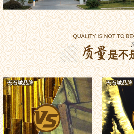
QUALITY IS NOT TO B
是不