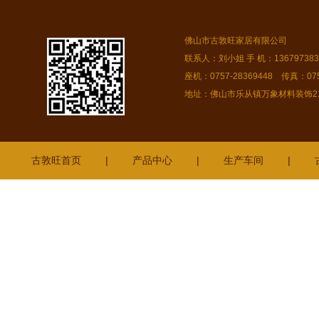
佛山市古敦旺家居有限公司
联系人：刘小姐 手 机：13679738378
座机：0757-28369448 传真：075
地址：佛山市乐从镇万象材料装饰216
古敦旺首页
|
产品中心
|
生产车间
|
广州
广东揭阳
常平
六盘水
荔湾
茶山
肇庆
连平
增城
端州
惠城
吴川
南沙
梅
普宁
台山
番禺
清城
道滘
江海
陆丰
阳江
资阳
内江
安顺