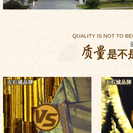
QUALITY IS NOT TO B
是不