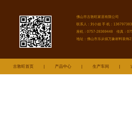
佛山市古敦旺家居有限公司
联系人：刘小姐 手 机：13679738378
座机：0757-28369448 传真：075
地址：佛山市乐从镇万象材料装饰216
古敦旺首页
|
产品中心
|
生产车间
|
端州
横栏
盐田
湛江
阜沙
斗门
鼎湖
防城港
企石
横沥
始兴
紫金
茶山
南充
铜仁
霞山
石碣
巴中
顺德
南澳
成都
沙溪
佛山
深圳
潮州