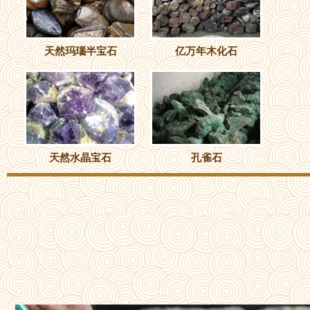
天然玛瑙半宝石
亿万年木化石
天然水晶宝石
孔雀石