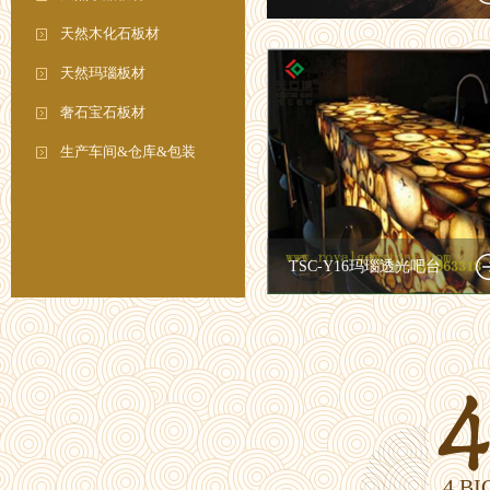
天然木化石板材
天然玛瑙板材
奢石宝石板材
生产车间&仓库&包装
TSC-Y16玛瑙透光吧台
4 B