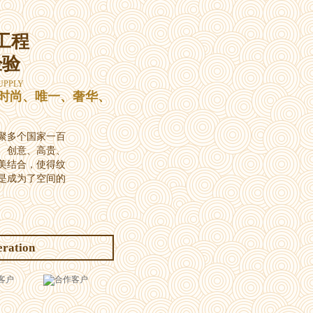
工程
经验
UPPLY
时尚、唯一、奢华、
聚多个国家一百
、创意、高贵、
美结合，使得纹
是成为了空间的
eration