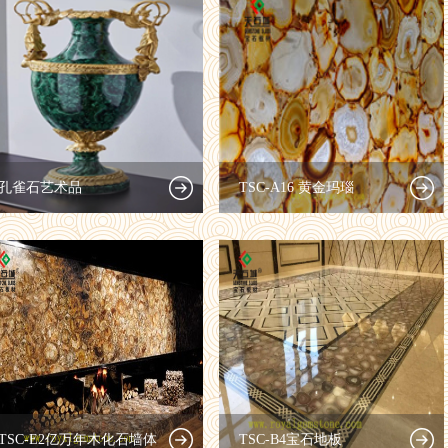
孔雀石艺术品
TSC-A16 黄金玛瑙
TSC-E2亿万年木化石墙体
TSC-B4宝石地板