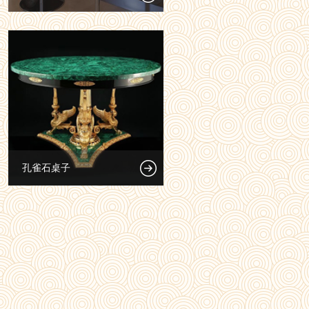
孔雀石桌子