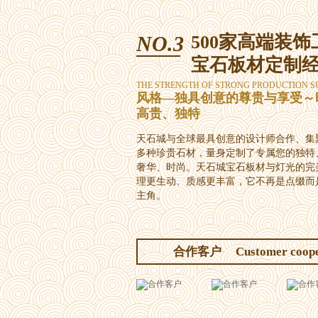
NO.3
500家高端装饰
宝石板材定制
THE STRENGTH OF STRONG PRODUCTION S
风格—独具创意的尊贵与享受～
高贵、独特
天石城与全球最具创意的设计师合作、集
多种珍贵石材，量身定制了专属您的独特
奢华、时尚。天石城宝石板材与灯光的完
理更生动、质感更丰富，它不再是点缀而
主角。
合作客户
Customer coop