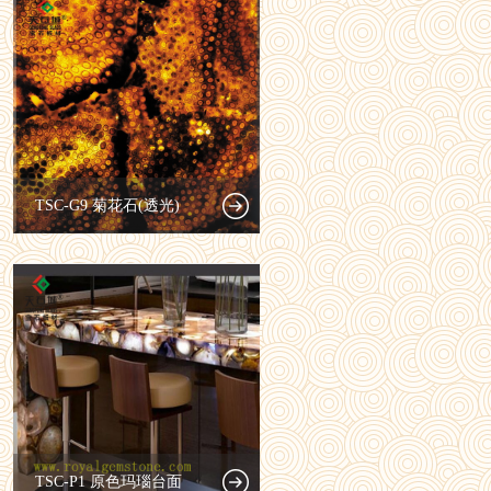
TSC-G9 菊花石(透光)
TSC-P1 原色玛瑙台面