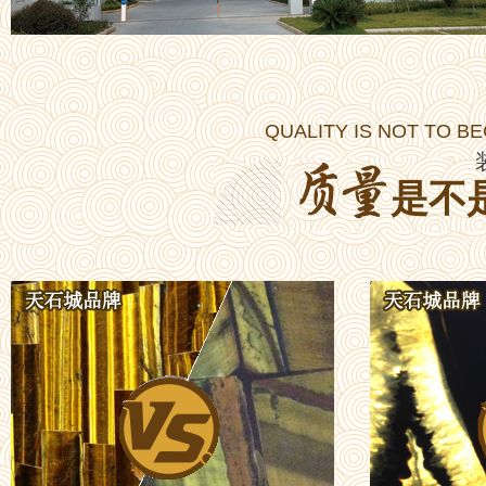
QUALITY IS NOT TO B
是不