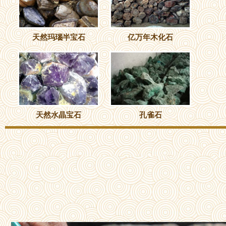
天然玛瑙半宝石
亿万年木化石
天然水晶宝石
孔雀石