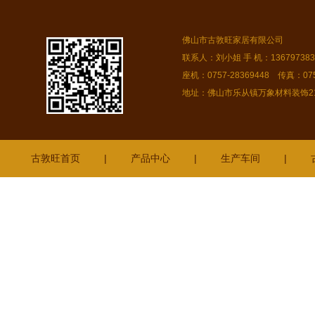
佛山市古敦旺家居有限公司
联系人：刘小姐 手 机：13679738378
座机：0757-28369448 传真：075
地址：佛山市乐从镇万象材料装饰216
古敦旺首页
|
产品中心
|
生产车间
|
坪山
翁源
连州
洪梅
新丰
清城
光明
石碣
濠江
潮阳
广元
白云
龙湖
广宁
安
沙
桂林
高州
黄圃
成都
南宁
南沙
浈江
虎门
凤岗
麻涌