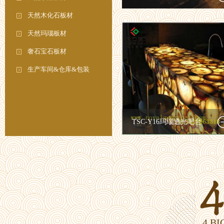
天然木化石板材
天然玛瑙板材
奢石宝石板材
生产车间&仓库&包装
TSC-Y16玛瑙透光吧台
4 B