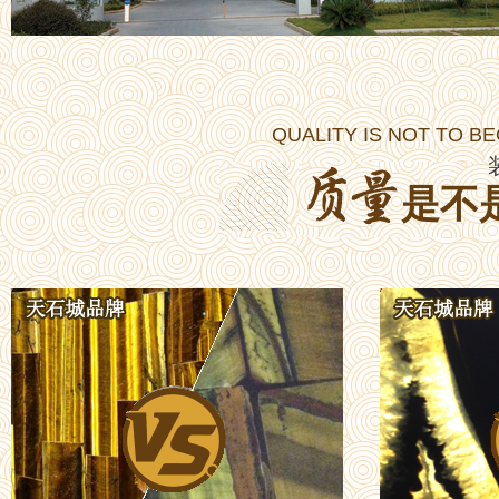
QUALITY IS NOT TO B
是不