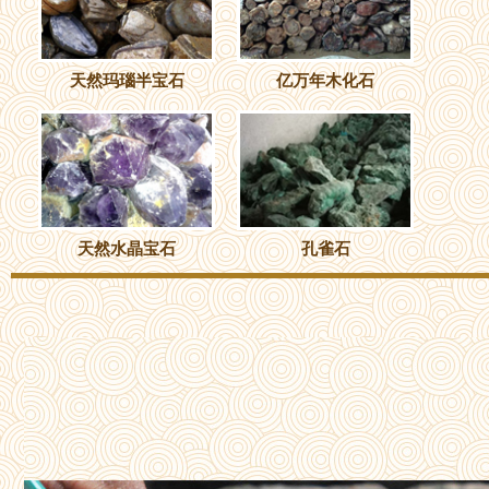
天然玛瑙半宝石
亿万年木化石
天然水晶宝石
孔雀石