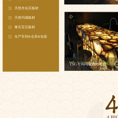
天然木化石板材
天然玛瑙板材
奢石宝石板材
生产车间&仓库&包装
TSC-Y16玛瑙透光吧台
4 B