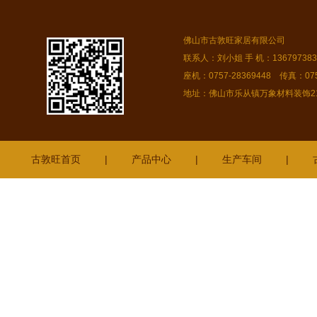
佛山市古敦旺家居有限公司
联系人：刘小姐 手 机：13679738378
座机：0757-28369448 传真：075
地址：佛山市乐从镇万象材料装饰216
古敦旺首页
|
产品中心
|
生产车间
|
开平
茂南
新兴
惠城
高州
连南
开平
横沥
赤坎
霞山
广安
从化
澄海
石岐
桂
湾
贵港
潮阳
沙溪
南充
防城港
广宁
乳源
麻涌
道滘
惠阳