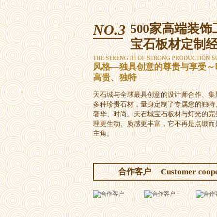
NO.3
500家高端装饰
宝石板材定制
THE STRENGTH OF STRONG PRODUCTION S
风格—独具创意的尊贵与享受～
高贵、独特
天石城与全球最具创意的设计师合作、集
多种珍贵石材，量身定制了专属您的独特
奢华、时尚。天石城宝石板材与灯光的完
理更生动、质感更丰富，它不再是点缀而
主角。
合作客户
Customer coop