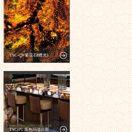
TSC-G9 菊花石(透光)
TSC-P1 原色玛瑙台面