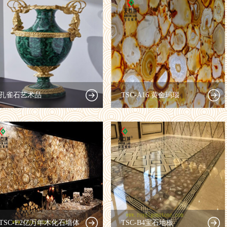
孔雀石艺术品
TSC-A16 黄金玛瑙
TSC-E2亿万年木化石墙体
TSC-B4宝石地板