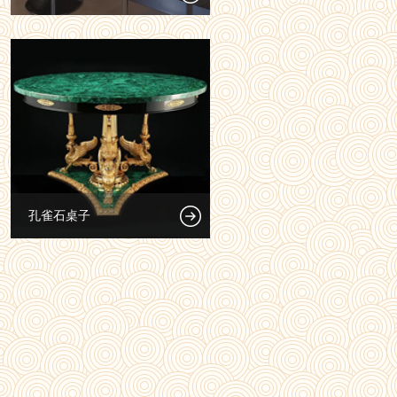
孔雀石桌子