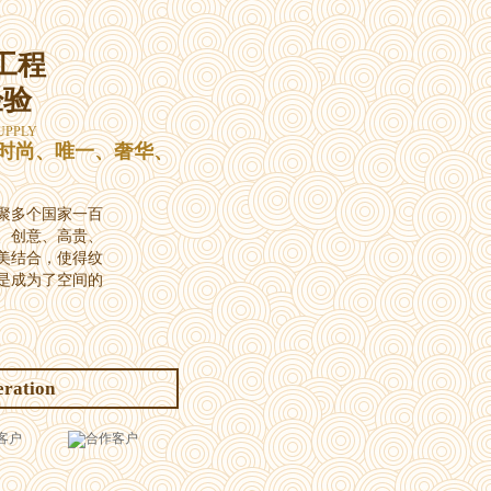
工程
经验
UPPLY
时尚、唯一、奢华、
聚多个国家一百
、创意、高贵、
美结合，使得纹
是成为了空间的
eration