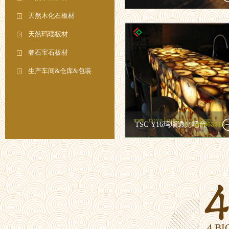
天然木化石板材
天然玛瑙板材
奢石宝石板材
生产车间&仓库&包装
TSC-Y16玛瑙透光吧台
4 B