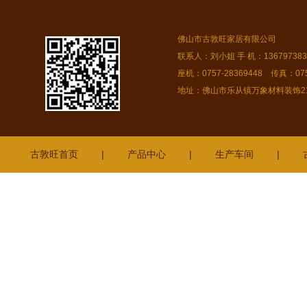
佛山市古敦旺家居有限公司
联系人：刘小姐 手 机：13679738378
座机：0757-28369448 传真：075
地址：佛山市乐从镇万象材料装饰216
古敦旺首页
|
产品中心
|
生产车间
|
厚街
宝安
饶平
石碣
盐田
坡头
沙田
怀集
恩平
禅城
阳山
中山
开平
湛江
和
攀枝花
新会
广东揭阳
平远
绵阳
江门
金湾
三乡
阜沙
石龙