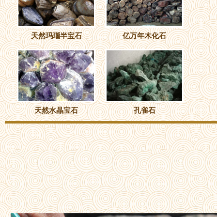
天然玛瑙半宝石
亿万年木化石
天然水晶宝石
孔雀石