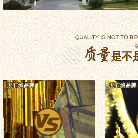
QUALITY IS NOT TO B
是不