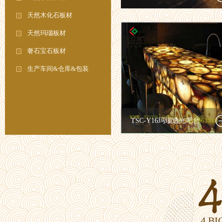
天然木化石板材
天然玛瑙板材
奢石宝石板材
生产车间&仓库&包装
TSC-Y16玛瑙透光吧台
4 B