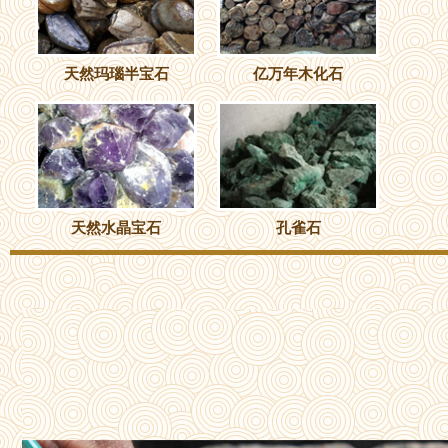
天然玛瑙半宝石
亿万年木化石
天然水晶宝石
孔雀石