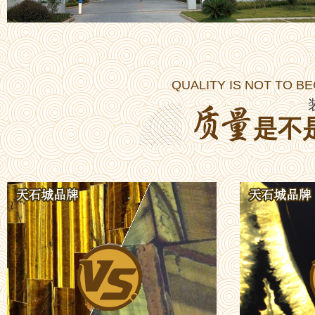
QUALITY IS NOT TO B
是不