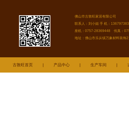
佛山市古敦旺家居有限公司
联系人：刘小姐 手 机：13679738378
座机：0757-28369448 传真：075
地址：佛山市乐从镇万象材料装饰216
古敦旺首页
|
产品中心
|
生产车间
|
新丰
麻章
乐山
坪山
廉江
成都
乐昌
厚街
阳西
梅江
桂林
东升
江城
三乡
肇
深圳
陆河
企石
六盘水
惠州
三角
南澳
宝安
福田
光明